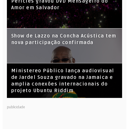
Péricles gravou DVD Mensageiro do
Amor em Salvador
Show de Lazzo na Concha Acústica tem
nova participação confirmada
​Ministereo Público lança audiovisual
de Jardel Souza gravado na Jamaica e
amplia conexões internacionais do
projeto Ubuntu Riddim
KL Jay (Racionais MC’s), DJ Raíz e DJ
publicidade
Leandro Vitrola na BIGSHAKE 14