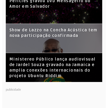
Péricles gravou DVD Mensageiro do
Amor em Salvador
Show de Lazzo na Concha Acústica tem
nova participação confirmada
​Ministereo Público lança audiovisual
de Jardel Souza gravado na Jamaica e
amplia conexões internacionais do
projeto Ubuntu Riddim
KL Jay (Racionais MC’s), DJ Raíz e DJ
publicidade
Leandro Vitrola na BIGSHAKE 14