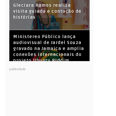
KL Jay (Racionais MC’s), DJ
Gleciara Ramos realiza
Raíz e DJ Leandro Vitrola na
visita guiada e contação de
BIGSHAKE 14
histórias
​Ministereo Público lança
audiovisual de Jardel Souza
gravado na Jamaica e amplia
conexões internacionais do
projeto Ubuntu Riddim
publicidade