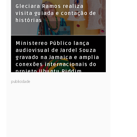
KL Jay (Racionais MC’s), DJ
Gleciara Ramos realiza
Raíz e DJ Leandro Vitrola na
visita guiada e contação de
BIGSHAKE 14
histórias
​Ministereo Público lança
audiovisual de Jardel Souza
gravado na Jamaica e amplia
conexões internacionais do
projeto Ubuntu Riddim
publicidade