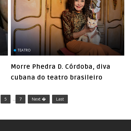
TEATRO
Morre Phedra D. Córdoba, diva
cubana do teatro brasileiro
5
...
7
Next �
Last