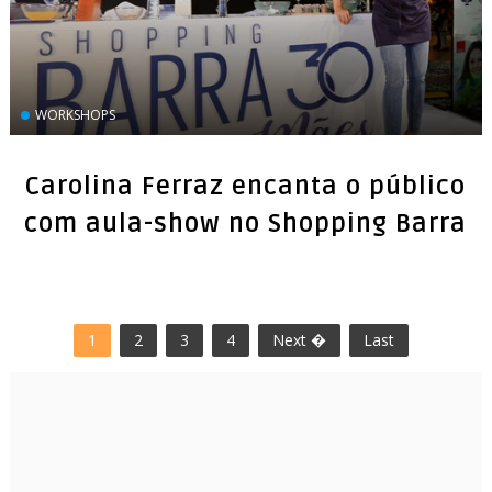
WORKSHOPS
Carolina Ferraz encanta o público
com aula-show no Shopping Barra
1
2
3
4
Next �
Last