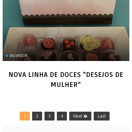
SALVADOR
NOVA LINHA DE DOCES "DESEJOS DE
1
2
3
4
Next �
Last