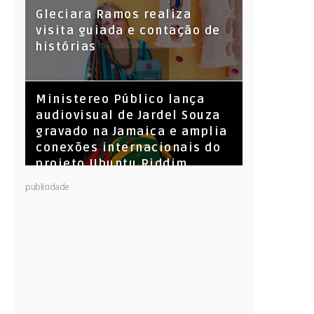
KL Jay (Racionais MC’s), DJ
Gleciara Ramos realiza
Raíz e DJ Leandro Vitrola na
visita guiada e contação de
BIGSHAKE 14
histórias
​Ministereo Público lança
audiovisual de Jardel Souza
gravado na Jamaica e amplia
conexões internacionais do
projeto Ubuntu Riddim
publicidade