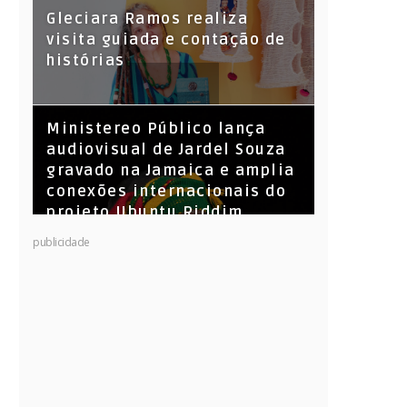
KL Jay (Racionais MC’s), DJ
Gleciara Ramos realiza
Raíz e DJ Leandro Vitrola na
visita guiada e contação de
BIGSHAKE 14
histórias
​Ministereo Público lança
audiovisual de Jardel Souza
gravado na Jamaica e amplia
conexões internacionais do
projeto Ubuntu Riddim
publicidade