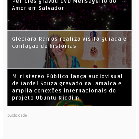
Péricles gravou DVD Mensageiro do
Amor em Salvador
KL Jay (Racionais MC’s), DJ Raíz e DJ
Gleciara Ramos realiza visita guiada e
Leandro Vitrola na BIGSHAKE 14
contação de histórias
​Ministereo Público lança audiovisual
de Jardel Souza gravado na Jamaica e
amplia conexões internacionais do
projeto Ubuntu Riddim
publicidade