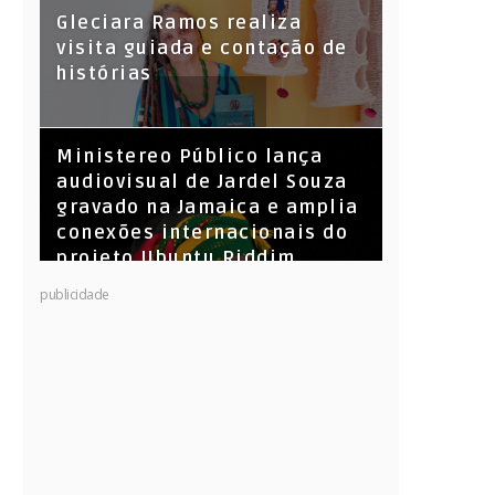
KL Jay (Racionais MC’s), DJ
Gleciara Ramos realiza
Raíz e DJ Leandro Vitrola na
visita guiada e contação de
BIGSHAKE 14
histórias
​Ministereo Público lança
audiovisual de Jardel Souza
gravado na Jamaica e amplia
conexões internacionais do
projeto Ubuntu Riddim
publicidade