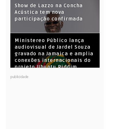
Show de Lazzo na Concha
Acústica tem nova
participação confirmada
​Ministereo Público lança
audiovisual de Jardel Souza
gravado na Jamaica e amplia
conexões internacionais do
projeto Ubuntu Riddim
KL Jay (Racionais MC’s), DJ
publicidade
Raíz e DJ Leandro Vitrola na
BIGSHAKE 14