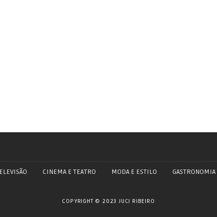
ELEVISÃO
CINEMA E TEATRO
MODA E ESTILO
GASTRONOMIA
COPYRIGHT © 2023 JUCI RIBEIRO