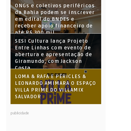
Parque Santiago
ONGs e coletivos periféricos
da Bahia podem se inscrever
em edital do BNDES e
receber apoio financeiro de
até R$ 300 mil
SESI Cultura lança Projeto
Entre Linhas com evento de
abertura e apresentação de
Giramundo, com Jackson
Costa
LOMA & RAFA E PÉRICLES &
LEONARDO AMIMARA O ESPAÇO
VILLA PRIME DO VILLAMIX
SALVADOR
publicidade