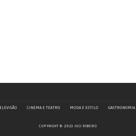
ELEVISÃO
CINEMA E TEATRO
MODA E ESTILO
GASTRONOMIA
COPYRIGHT © 2023 JUCI RIBEIRO