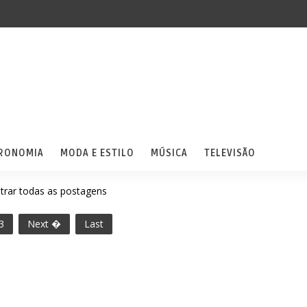
RONOMIA
MODA E ESTILO
MÚSICA
TELEVISÃO
trar todas as postagens
3
Next �
Last