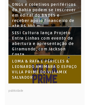
Parque Santiago
ONGs e coletivos periféricos
da Bahia podem se inscrever
em edital do BNDES e
receber apoio financeiro de
até R$ 300 mil
SESI Cultura lança Projeto
Entre Linhas com evento de
abertura e apresentação de
Giramundo, com Jackson
Costa
LOMA & RAFA E PÉRICLES &
LEONARDO AMIMARA O ESPAÇO
VILLA PRIME DO VILLAMIX
SALVADOR
publicidade