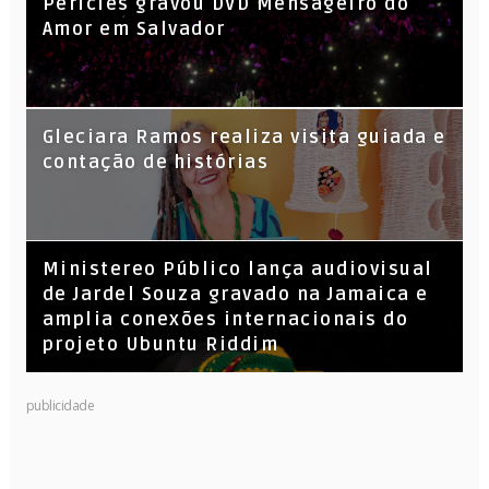
Péricles gravou DVD Mensageiro do
Amor em Salvador
KL Jay (Racionais MC’s), DJ Raíz e DJ
Gleciara Ramos realiza visita guiada e
Leandro Vitrola na BIGSHAKE 14
contação de histórias
​Ministereo Público lança audiovisual
de Jardel Souza gravado na Jamaica e
amplia conexões internacionais do
projeto Ubuntu Riddim
publicidade