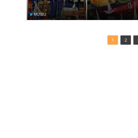
MUSEU
1
2