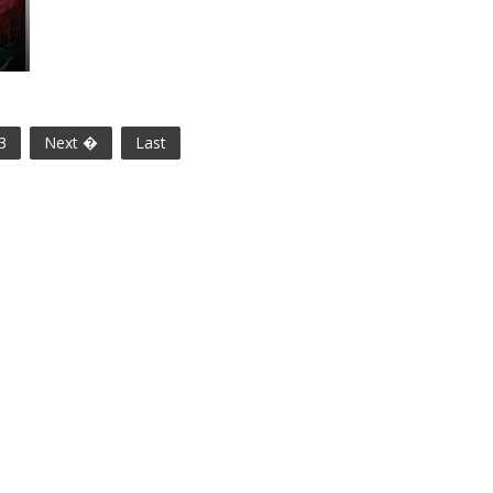
3
Next �
Last