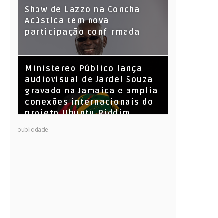
Show de Lazzo na Concha
Acústica tem nova
participação confirmada
​Ministereo Público lança
audiovisual de Jardel Souza
gravado na Jamaica e amplia
conexões internacionais do
projeto Ubuntu Riddim
KL Jay (Racionais MC’s), DJ
publicidade
Raíz e DJ Leandro Vitrola na
BIGSHAKE 14