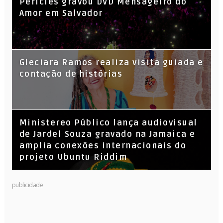
Péricles gravou DVD Mensageiro do
Amor em Salvador
KL Jay (Racionais MC’s), DJ Raíz e DJ
Gleciara Ramos realiza visita guiada e
Leandro Vitrola na BIGSHAKE 14
contação de histórias
​Ministereo Público lança audiovisual
de Jardel Souza gravado na Jamaica e
amplia conexões internacionais do
projeto Ubuntu Riddim
publicidade