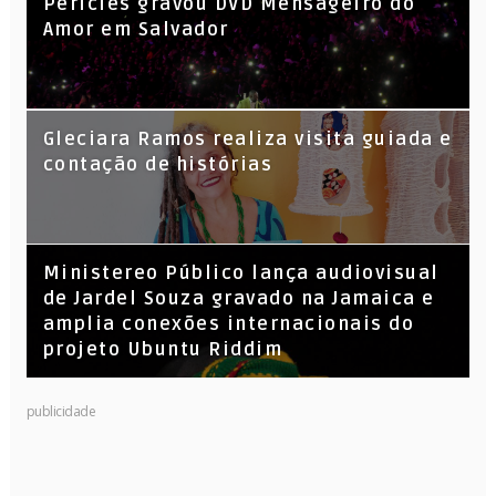
Péricles gravou DVD Mensageiro do
Amor em Salvador
KL Jay (Racionais MC’s), DJ Raíz e DJ
Gleciara Ramos realiza visita guiada e
Leandro Vitrola na BIGSHAKE 14
contação de histórias
​Ministereo Público lança audiovisual
de Jardel Souza gravado na Jamaica e
amplia conexões internacionais do
projeto Ubuntu Riddim
publicidade