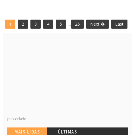
1
2
3
4
5
...
26
Next �
Last
publicidade
MAIS LIDAS
ÚLTIMAS