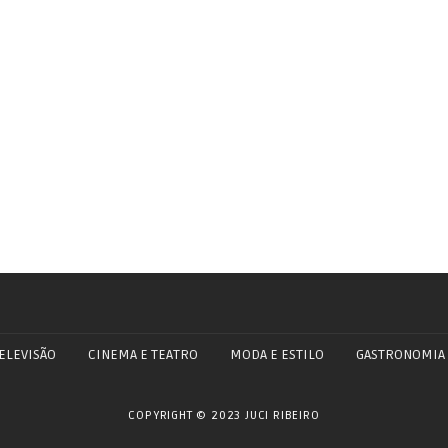
ELEVISÃO
CINEMA E TEATRO
MODA E ESTILO
GASTRONOMIA
COPYRIGHT © 2023 JUCI RIBEIRO